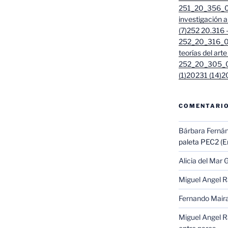
251_20_356_01
investigación 
(7)
252 20.316 - 
252_20_316_01
teorías del arte
252_20_305_0
(1)
20231 (14)
2
COMENTARIO
Bárbara Ferná
paleta PEC2 (En
Alicia del Mar G
Miguel Angel 
Fernando Mair
Miguel Angel 