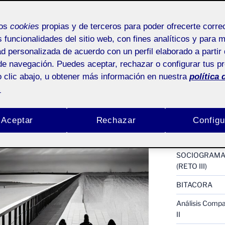
ACTIFOLIO 
mos
cookies
propias y de terceros para poder ofrecerte corr
s funcionalidades del sitio web, con fines analíticos y para 
Proyectos III : 
ad personalizada de acuerdo con un perfil elaborado a partir 
Proyecto III : 
de navegación. Puedes aceptar, rechazar o configurar tus p
Pública
 clic abajo, u obtener más información en nuestra
política 
reto 4 Inventar
.
Arte y Antrop
reto 4 Rumiar 
Aceptar
Rechazar
Configu
Presentación I
SOCIOGRAMA 
(RETO III)
BITACORA
Análisis Compar
II