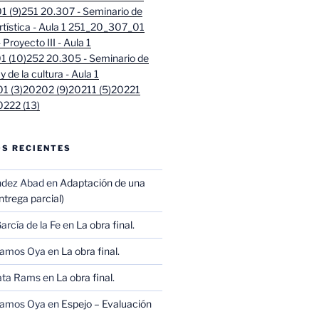
 (9)
251 20.307 - Seminario de
artística - Aula 1 251_20_307_01
Proyecto III - Aula 1
 (10)
252 20.305 - Seminario de
 y de la cultura - Aula 1
1 (3)
20202 (9)
20211 (5)
20221
0222 (13)
S RECIENTES
ndez Abad
en
Adaptación de una
trega parcial)
arcía de la Fe
en
La obra final.
Ramos Oya
en
La obra final.
ata Rams
en
La obra final.
Ramos Oya
en
Espejo – Evaluación