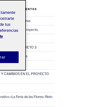
ENTRADAS RECIENTES
ectamente
mostrarte
Observar y reflejarse.
de tus
Memoria Final de Proyecto.
referencias
de
io Relacional
ología CINCONIC RETO 3
como los Camellos
rar
ntermedia
Y CAMBIOS EN EL PROYECTO
ativo «La Feria de las Flores» Reto