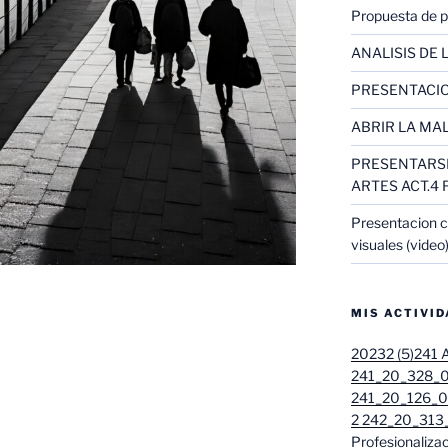
Propuesta de pr
ANALISIS DE L
PRESENTACIO
ABRIR LA MAL
PRESENTARSE
ARTES ACT.4 
Presentacion c
visuales (video
MIS ACTIVI
20232 (5)
241 A
241_20_328_01
241_20_126_01
2 242_20_313_
Profesionalizac