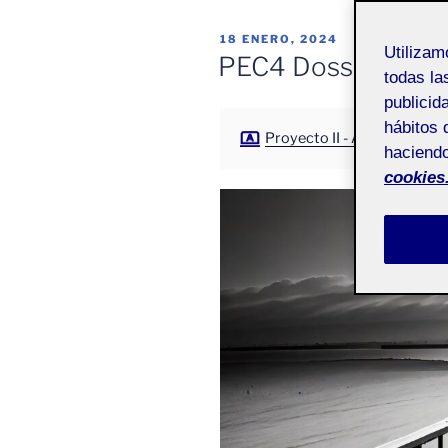
PUBLICADO
18 ENERO, 2024
Utiliza
EL
PEC4 Dossier final
todas la
publicid
hábitos 
Proyecto II - Aula 1
haciendo
cookies