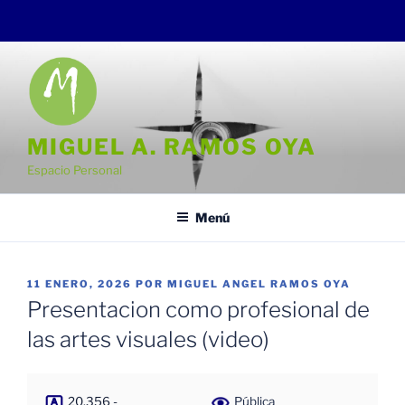
Saltar
al
contenido
MIGUEL A. RAMOS OYA
Espacio Personal
Menú
PUBLICADO
11 ENERO, 2026
POR
MIGUEL ANGEL RAMOS OYA
EL
Presentacion como profesional de
las artes visuales (video)
20.356 -
Pública