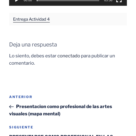
00:00
03:36
Entrega Actividad 4
Deja una respuesta
Lo siento, debes estar
conectado
para publicar un
comentario.
Navegación
Entrada
ANTERIOR
de
anterior:
Presentacion como profesional de las artes
entradas
visuales (mapa mental)
Siguiente
SIGUIENTE
entrada