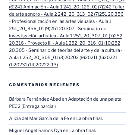
(6)
241 Animación - Aula 1 241_20_126_01 (7)
242 Taller
de arte sonoro - Aula 2 242_20_313_02 (7)
251 20.356
- Profesionalización en las artes visuales - Aula 1
251_20_356_01 (9)
251 20.307 - Seminario de
investigación artística - Aula 1 251_20_307_01 (7)
252
20.316 - Proyecto III - Aula 1 252_20_316_01 (10)
252
20.305 - Seminario de teorías del arte y de la cultura -
Aula 1 252_20_305_01 (3)
20202 (9)
20211 (5)
20221
(1)
20231 (14)
20222 (13)
COMENTARIOS RECIENTES
Bárbara Fernández Abad
en
Adaptación de una paleta
PEC2 (Entrega parcial)
Alicia del Mar García de la Fe
en
La obra final.
Miguel Angel Ramos Oya
en
La obra final.