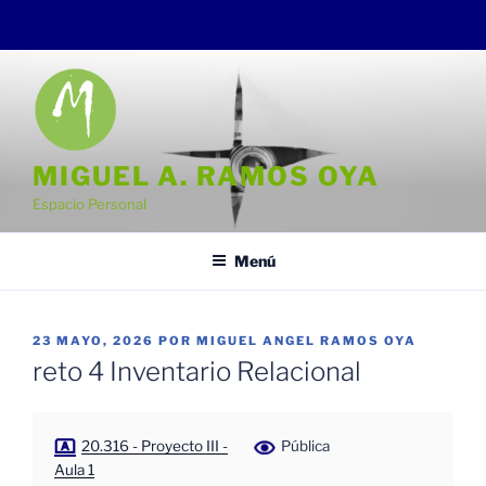
Saltar
al
contenido
MIGUEL A. RAMOS OYA
Espacio Personal
Menú
PUBLICADO
23 MAYO, 2026
POR
MIGUEL ANGEL RAMOS OYA
EL
reto 4 Inventario Relacional
20.316 - Proyecto III -
Pública
Aula 1