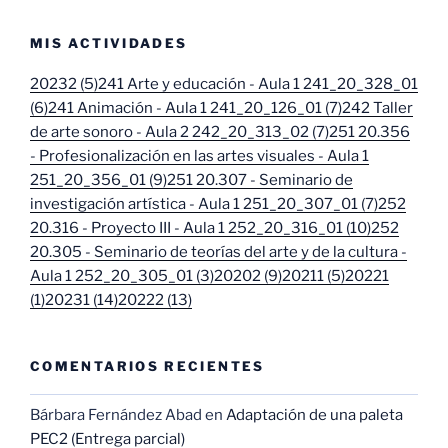
MIS ACTIVIDADES
20232 (5)
241 Arte y educación - Aula 1 241_20_328_01
(6)
241 Animación - Aula 1 241_20_126_01 (7)
242 Taller
de arte sonoro - Aula 2 242_20_313_02 (7)
251 20.356
- Profesionalización en las artes visuales - Aula 1
251_20_356_01 (9)
251 20.307 - Seminario de
investigación artística - Aula 1 251_20_307_01 (7)
252
20.316 - Proyecto III - Aula 1 252_20_316_01 (10)
252
20.305 - Seminario de teorías del arte y de la cultura -
Aula 1 252_20_305_01 (3)
20202 (9)
20211 (5)
20221
(1)
20231 (14)
20222 (13)
COMENTARIOS RECIENTES
Bárbara Fernández Abad
en
Adaptación de una paleta
PEC2 (Entrega parcial)