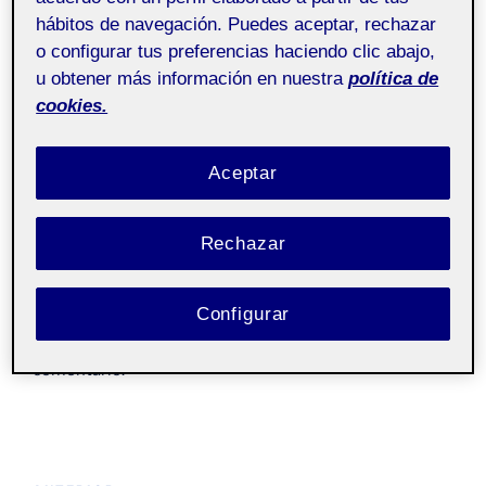
hábitos de navegación. Puedes aceptar, rechazar
o configurar tus preferencias haciendo clic abajo,
u obtener más información en nuestra
política de
cookies.
miguel_ramos_reto4_ok
Aceptar
Entrega de la actividad R4
Rechazar
Deja una respuesta
Configurar
Lo siento, debes estar
conectado
para publicar un
comentario.
Navegación