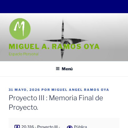
Saltar
al
contenido
MIGUEL A. RAMOS OYA
Espacio Personal
Menú
PUBLICADO
31 MAYO, 2026
POR
MIGUEL ANGEL RAMOS OYA
EL
Proyecto III : Memoria Final de
Proyecto.
20.316 - Proyecto III -
Pública