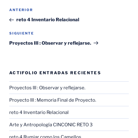
Navegación
Entrada
ANTERIOR
de
anterior:
reto 4 Inventario Relacional
entradas
Siguiente
SIGUIENTE
entrada
Proyectos III : Observar y reflejarse.
ACTIFOLIO ENTRADAS RECIENTES
Proyectos III : Observar y reflejarse.
Proyecto III : Memoria Final de Proyecto.
reto 4 Inventario Relacional
Arte y Antropología CINCONIC RETO 3
reto 4 Rumiar como los Camellos