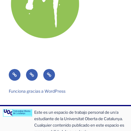
¿Quién
¿Qué
Entrada
soy?
es
de
Folio?
incidencias
Funciona gracias a WordPress
o
sugerencias
Este es un espacio de trabajo personal de un/a
estudiante de la Universitat Oberta de Catalunya.
Cualquier contenido publicado en este espacio es