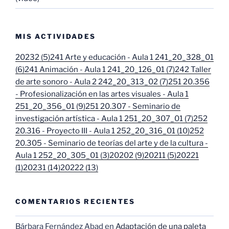
MIS ACTIVIDADES
20232 (5)
241 Arte y educación - Aula 1 241_20_328_01
(6)
241 Animación - Aula 1 241_20_126_01 (7)
242 Taller
de arte sonoro - Aula 2 242_20_313_02 (7)
251 20.356
- Profesionalización en las artes visuales - Aula 1
251_20_356_01 (9)
251 20.307 - Seminario de
investigación artística - Aula 1 251_20_307_01 (7)
252
20.316 - Proyecto III - Aula 1 252_20_316_01 (10)
252
20.305 - Seminario de teorías del arte y de la cultura -
Aula 1 252_20_305_01 (3)
20202 (9)
20211 (5)
20221
(1)
20231 (14)
20222 (13)
COMENTARIOS RECIENTES
Bárbara Fernández Abad
en
Adaptación de una paleta