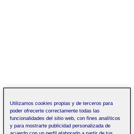
Entrega etapa 5
Utilizamos
cookies
propias y de terceros para
poder ofrecerte correctamente todas las
funcionalidades del sitio web, con fines analíticos
y para mostrarte publicidad personalizada de
PUBLICADO
7 ENERO, 2025
EL
acuerdo con un perfil elaborado a partir de tus