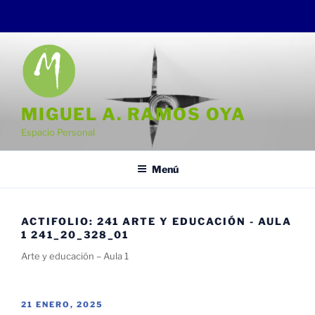
Saltar
al
contenido
MIGUEL A. RAMOS OYA
Espacio Personal
Menú
ACTIFOLIO:
241 ARTE Y EDUCACIÓN - AULA
1 241_20_328_01
Arte y educación – Aula 1
PUBLICADO
21 ENERO, 2025