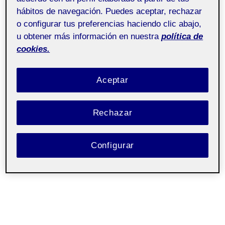
Etapa4 CONSTRUYO EL CAMINO
hábitos de navegación. Puedes aceptar, rechazar
o configurar tus preferencias haciendo clic abajo,
Arte y educación -
Pública
u obtener más información en nuestra
política de
Aula 1
cookies.
Aceptar
Rechazar
Configurar