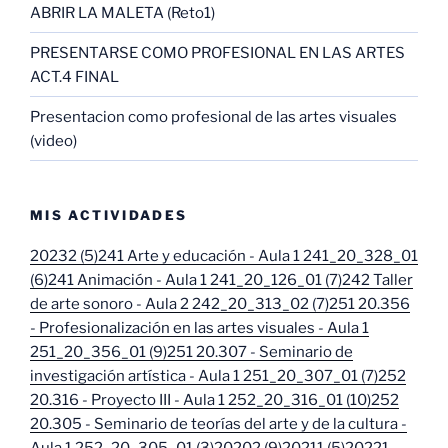
ABRIR LA MALETA (Reto1)
PRESENTARSE COMO PROFESIONAL EN LAS ARTES
ACT.4 FINAL
Presentacion como profesional de las artes visuales
(video)
MIS ACTIVIDADES
20232 (5)
241 Arte y educación - Aula 1 241_20_328_01
(6)
241 Animación - Aula 1 241_20_126_01 (7)
242 Taller
de arte sonoro - Aula 2 242_20_313_02 (7)
251 20.356
- Profesionalización en las artes visuales - Aula 1
251_20_356_01 (9)
251 20.307 - Seminario de
investigación artística - Aula 1 251_20_307_01 (7)
252
20.316 - Proyecto III - Aula 1 252_20_316_01 (10)
252
20.305 - Seminario de teorías del arte y de la cultura -
Aula 1 252_20_305_01 (3)
20202 (9)
20211 (5)
20221