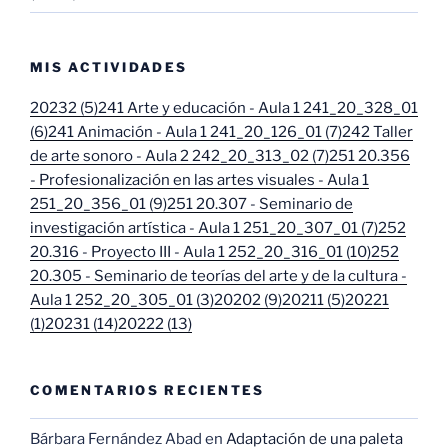
MIS ACTIVIDADES
20232 (5)
241 Arte y educación - Aula 1 241_20_328_01
(6)
241 Animación - Aula 1 241_20_126_01 (7)
242 Taller
de arte sonoro - Aula 2 242_20_313_02 (7)
251 20.356
- Profesionalización en las artes visuales - Aula 1
251_20_356_01 (9)
251 20.307 - Seminario de
investigación artística - Aula 1 251_20_307_01 (7)
252
20.316 - Proyecto III - Aula 1 252_20_316_01 (10)
252
20.305 - Seminario de teorías del arte y de la cultura -
Aula 1 252_20_305_01 (3)
20202 (9)
20211 (5)
20221
(1)
20231 (14)
20222 (13)
COMENTARIOS RECIENTES
Bárbara Fernández Abad
en
Adaptación de una paleta