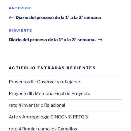
Navegación
Entrada
ANTERIOR
de
anterior:
Diario del proceso de la 1ª a la 3ª semana
entradas
Siguiente
SIGUIENTE
entrada
Diario del proceso de la 1ª a la 3ª semana.
ACTIFOLIO ENTRADAS RECIENTES
Proyectos III : Observar y reflejarse.
Proyecto III : Memoria Final de Proyecto.
reto 4 Inventario Relacional
Arte y Antropología CINCONIC RETO 3
reto 4 Rumiar como los Camellos