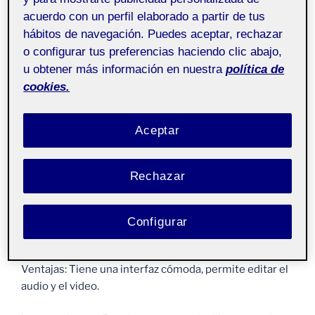
texto y puede haber limitaciones en la personalización.
acuerdo con un perfil elaborado a partir de tus
hábitos de navegación. Puedes aceptar, rechazar
o configurar tus preferencias haciendo clic abajo,
u obtener más información en nuestra
política de
cookies.
Aceptar
Rechazar
– InVideo
: Ofrece una plataforma para crear videos a
partir de textos, con plantillas, transiciones y
Configurar
animaciones.
Ventajas: Tiene una interfaz cómoda, permite editar el
audio y el video.