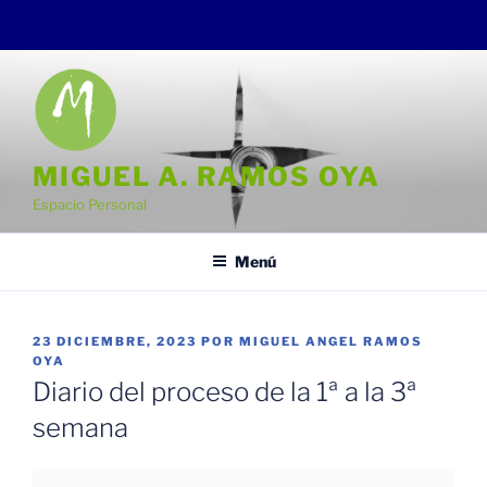
Saltar
al
contenido
MIGUEL A. RAMOS OYA
Espacio Personal
Menú
PUBLICADO
23 DICIEMBRE, 2023
POR
MIGUEL ANGEL RAMOS
EL
OYA
Diario del proceso de la 1ª a la 3ª
semana