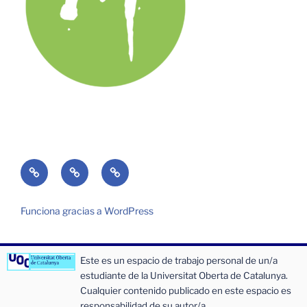
¿Quién
¿Qué
Entrada
soy?
es
de
Folio?
incidencias
Funciona gracias a WordPress
o
sugerencias
Este es un espacio de trabajo personal de un/a
estudiante de la Universitat Oberta de Catalunya.
Cualquier contenido publicado en este espacio es
responsabilidad de su autor/a.