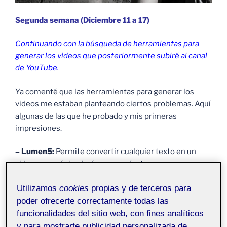
Segunda semana (Diciembre 11 a 17)
Continuando con la búsqueda de herramientas para
generar los videos que posteriormente subiré al canal
de YouTube.
Ya comenté que las herramientas para generar los
videos me estaban planteando ciertos problemas. Aquí
algunas de las que he probado y mis primeras
impresiones.
– Lumen5:
Permite convertir cualquier texto en un
video, con música, imágenes y efectos.
Ventajas: Es fácil de usar, tiene una gran biblioteca de
Utilizamos
cookies
propias y de terceros para
recursos y ofrece una versión gratuita.
poder ofrecerte correctamente todas las
funcionalidades del sitio web, con fines analíticos
Inconvenientes: La calidad de los videos depende del
y para mostrarte publicidad personalizada de