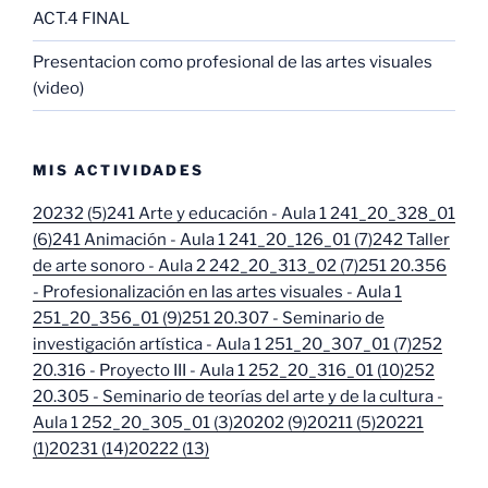
ACT.4 FINAL
Presentacion como profesional de las artes visuales
(video)
MIS ACTIVIDADES
20232 (5)
241 Arte y educación - Aula 1 241_20_328_01
(6)
241 Animación - Aula 1 241_20_126_01 (7)
242 Taller
de arte sonoro - Aula 2 242_20_313_02 (7)
251 20.356
- Profesionalización en las artes visuales - Aula 1
251_20_356_01 (9)
251 20.307 - Seminario de
investigación artística - Aula 1 251_20_307_01 (7)
252
20.316 - Proyecto III - Aula 1 252_20_316_01 (10)
252
20.305 - Seminario de teorías del arte y de la cultura -
Aula 1 252_20_305_01 (3)
20202 (9)
20211 (5)
20221
(1)
20231 (14)
20222 (13)