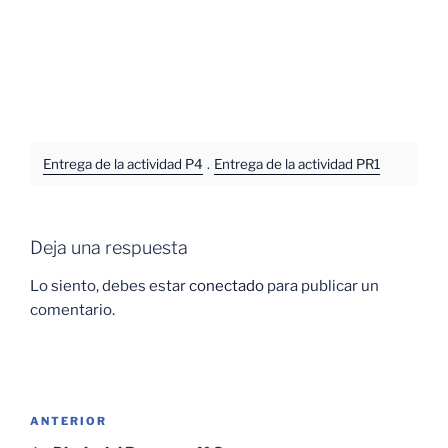
Entrega de la actividad P4
.
Entrega de la actividad PR1
Deja una respuesta
Lo siento, debes estar
conectado
para publicar un
comentario.
Navegación
Entrada
ANTERIOR
de
anterior: