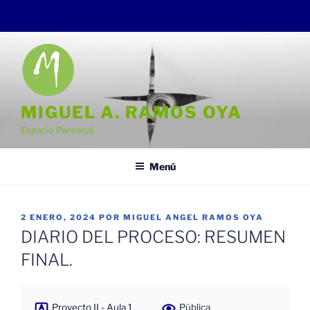
Saltar
al
contenido
MIGUEL A. RAMOS OYA
Espacio Personal
Menú
PUBLICADO
2 ENERO, 2024
POR
MIGUEL ANGEL RAMOS OYA
EL
DIARIO DEL PROCESO: RESUMEN
FINAL.
Proyecto II - Aula 1
Pública