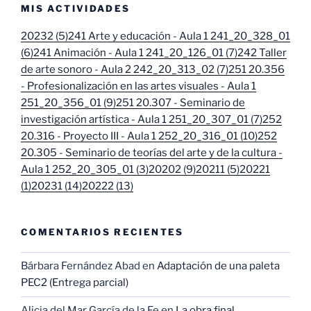
MIS ACTIVIDADES
20232 (5)
241 Arte y educación - Aula 1 241_20_328_01
(6)
241 Animación - Aula 1 241_20_126_01 (7)
242 Taller
de arte sonoro - Aula 2 242_20_313_02 (7)
251 20.356
- Profesionalización en las artes visuales - Aula 1
251_20_356_01 (9)
251 20.307 - Seminario de
investigación artística - Aula 1 251_20_307_01 (7)
252
20.316 - Proyecto III - Aula 1 252_20_316_01 (10)
252
20.305 - Seminario de teorías del arte y de la cultura -
Aula 1 252_20_305_01 (3)
20202 (9)
20211 (5)
20221
(1)
20231 (14)
20222 (13)
COMENTARIOS RECIENTES
Bárbara Fernández Abad
en
Adaptación de una paleta
PEC2 (Entrega parcial)
Alicia del Mar García de la Fe
en
La obra final.