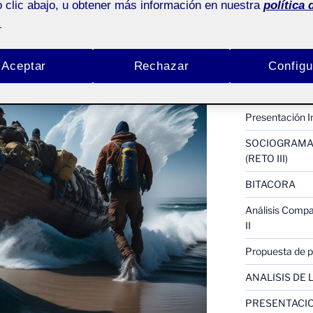
 clic abajo, u obtener más información en nuestra
política 
Proyecto III : 
.
Pública
reto 4 Inventar
Arte y Antrop
Aceptar
Rechazar
Configu
reto 4 Rumiar 
Presentación I
SOCIOGRAMA 
(RETO III)
BITACORA
Análisis Compar
II
Propuesta de pr
ANALISIS DE L
PRESENTACIO