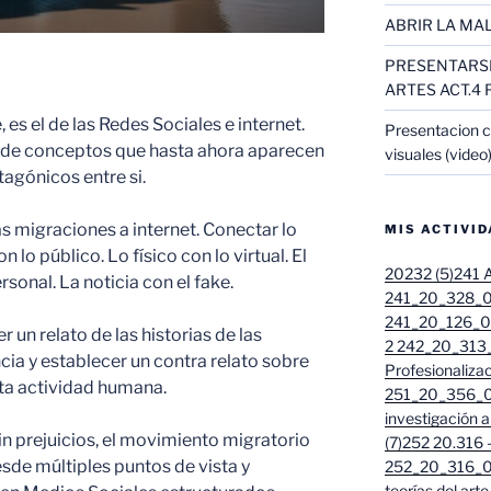
ABRIR LA MAL
PRESENTARSE
ARTES ACT.4 
 es el de las Redes Sociales e internet.
Presentacion c
o de conceptos que hasta ahora aparecen
visuales (video
agónicos entre si.
as migraciones a internet. Conectar lo
MIS ACTIVI
n lo público. Lo físico con lo virtual. El
20232 (5)
241 A
ersonal. La noticia con el fake.
241_20_328_01
241_20_126_01
 un relato de las historias de las
2 242_20_313_
cia y establecer un contra relato sobre
Profesionalizac
sta actividad humana.
251_20_356_01
investigación 
sin prejuicios, el movimiento migratorio
(7)
252 20.316 - 
de múltiples puntos de vista y
252_20_316_01
teorías del arte