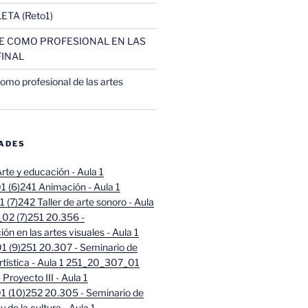
ETA (Reto1)
 COMO PROFESIONAL EN LAS
FINAL
omo profesional de las artes
)
DADES
rte y educación - Aula 1
 (6)
241 Animación - Aula 1
 (7)
242 Taller de arte sonoro - Aula
02 (7)
251 20.356 -
ión en las artes visuales - Aula 1
 (9)
251 20.307 - Seminario de
artística - Aula 1 251_20_307_01
Proyecto III - Aula 1
 (10)
252 20.305 - Seminario de
 y de la cultura - Aula 1