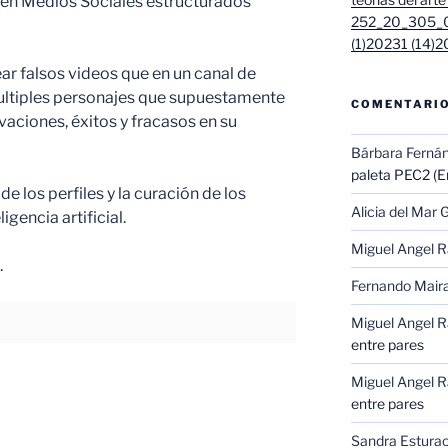
n en Medios Sociales estructurados
252_20_305_0
(1)
20231 (14)
2
ear falsos videos que en un canal de
ultiples personajes que supuestamente
COMENTARIO
vaciones, éxitos y fracasos en su
Bárbara Ferná
paleta PEC2 (En
de los perfiles y la curación de los
Alicia del Mar G
igencia artificial.
Miguel Angel 
.
Fernando Mair
Miguel Angel 
entre pares
Miguel Angel 
entre pares
Sandra Esturao