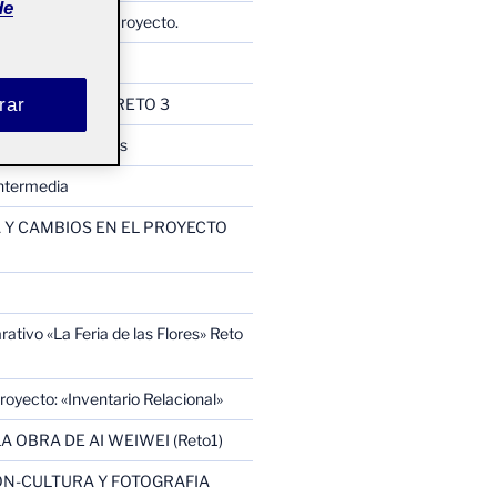
de
Memoria Final de Proyecto.
io Relacional
ología CINCONIC RETO 3
rar
como los Camellos
ntermedia
Y CAMBIOS EN EL PROYECTO
ativo «La Feria de las Flores» Reto
oyecto: «Inventario Relacional»
A OBRA DE AI WEIWEI (Reto1)
N-CULTURA Y FOTOGRAFIA