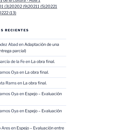
1 (3)
20202 (9)
20211 (5)
20221
0222 (13)
S RECIENTES
ndez Abad
en
Adaptación de una
trega parcial)
arcía de la Fe
en
La obra final.
Ramos Oya
en
La obra final.
ata Rams
en
La obra final.
Ramos Oya
en
Espejo – Evaluación
Ramos Oya
en
Espejo – Evaluación
 Ares
en
Espejo – Evaluación entre