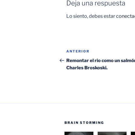
Deja una respuesta
Lo siento, debes estar
conecta
Navegación
Entrada
ANTERIOR
de
anterior:
Remontar el rio como un salmó
Charles Broskoski.
entradas
BRAIN STORMING