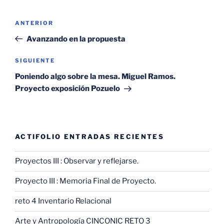
Navegación
Entrada
ANTERIOR
de
anterior:
Avanzando en la propuesta
entradas
Siguiente
SIGUIENTE
entrada
Poniendo algo sobre la mesa. Miguel Ramos.
Proyecto exposición Pozuelo
ACTIFOLIO ENTRADAS RECIENTES
Proyectos III : Observar y reflejarse.
Proyecto III : Memoria Final de Proyecto.
reto 4 Inventario Relacional
Arte y Antropología CINCONIC RETO 3