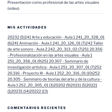
Presentacion como profesional de las artes visuales
(video)
MIS ACTIVIDADES
20232 (5)
241 Arte y educación - Aula 1 241_20_328_01
(6)
241 Animación - Aula 1 241_20_126_01 (7)
242 Taller
de arte sonoro - Aula 2 242_20_313_02 (7)
251 20.356
- Profesionalización en las artes visuales - Aula 1
251_20_356_01 (9)
251 20.307 - Seminario de
investigación artística - Aula 1 251_20_307_01 (7)
252
20.316 - Proyecto III - Aula 1 252_20_316_01 (10)
252
20.305 - Seminario de teorías del arte y de la cultura -
Aula 1 252_20_305_01 (3)
20202 (9)
20211 (5)
20221
(1)
20231 (14)
20222 (13)
COMENTARIOS RECIENTES