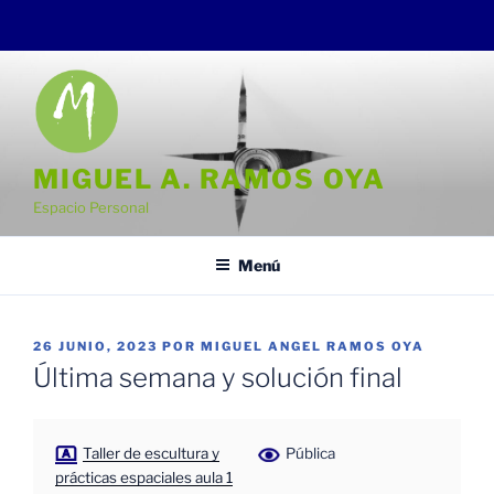
Saltar
al
contenido
MIGUEL A. RAMOS OYA
Espacio Personal
Menú
PUBLICADO
26 JUNIO, 2023
POR
MIGUEL ANGEL RAMOS OYA
EL
Última semana y solución final
Taller de escultura y
Pública
prácticas espaciales aula 1