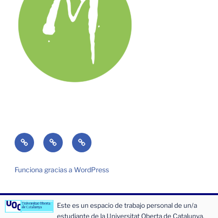
¿Quién
¿Qué
Entrada
soy?
es
de
Folio?
incidencias
Funciona gracias a WordPress
o
sugerencias
Este es un espacio de trabajo personal de un/a
estudiante de la Universitat Oberta de Catalunya.