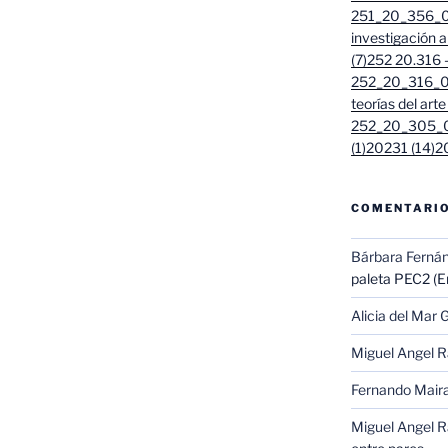
251_20_356_01
investigación 
(7)
252 20.316 - 
252_20_316_01
teorías del arte
252_20_305_0
(1)
20231 (14)
2
COMENTARIO
Bárbara Ferná
paleta PEC2 (En
Alicia del Mar G
Miguel Angel 
Fernando Mair
Miguel Angel 