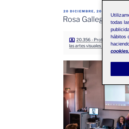
PUBLICADO
20 DICIEMBRE, 2025
Utiliza
EL
Rosa Gallego (Pec3
todas la
publicid
hábitos 
20.356 - Profesionalización
haciendo
las artes visuales - Aula 1
cookies