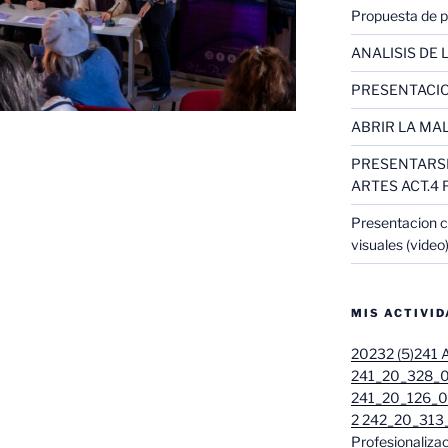
Propuesta de pr
ANALISIS DE L
PRESENTACIO
ABRIR LA MAL
PRESENTARSE
ARTES ACT.4 
Presentacion c
visuales (video
MIS ACTIVI
20232 (5)
241 A
241_20_328_01
241_20_126_01
2 242_20_313_
Profesionalizac