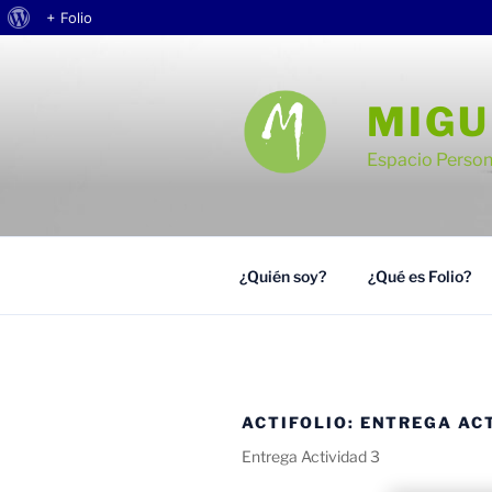
Acerca
+ Folio
Saltar
de
al
WordPress
contenido
MIGU
Espacio Person
¿Quién soy?
¿Qué es Folio?
ACTIFOLIO:
ENTREGA ACT
Entrega Actividad 3