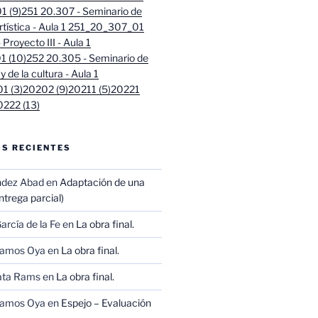
 (9)
251 20.307 - Seminario de
artística - Aula 1 251_20_307_01
Proyecto III - Aula 1
 (10)
252 20.305 - Seminario de
 y de la cultura - Aula 1
1 (3)
20202 (9)
20211 (5)
20221
0222 (13)
S RECIENTES
ndez Abad
en
Adaptación de una
trega parcial)
arcía de la Fe
en
La obra final.
Ramos Oya
en
La obra final.
ata Rams
en
La obra final.
Ramos Oya
en
Espejo – Evaluación