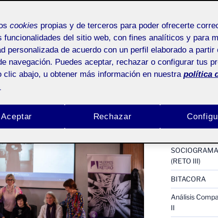
ACTIFOLIO 
mos
cookies
propias y de terceros para poder ofrecerte corr
)
s funcionalidades del sitio web, con fines analíticos y para 
Proyectos III : 
ad personalizada de acuerdo con un perfil elaborado a partir 
Proyecto III : 
de navegación. Puedes aceptar, rechazar o configurar tus p
 en
Pública
 clic abajo, u obtener más información en nuestra
política 
reto 4 Inventar
.
Arte y Antrop
reto 4 Rumiar 
Aceptar
Rechazar
Configu
Presentación I
SOCIOGRAMA 
(RETO III)
BITACORA
Análisis Compar
II