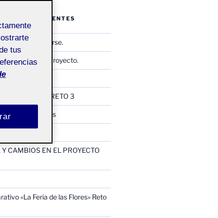
ENTRADAS RECIENTES
ectamente
mostrarte
Observar y reflejarse.
de tus
Memoria Final de Proyecto.
referencias
de
io Relacional
ología CINCONIC RETO 3
como los Camellos
rar
ntermedia
Y CAMBIOS EN EL PROYECTO
ativo «La Feria de las Flores» Reto