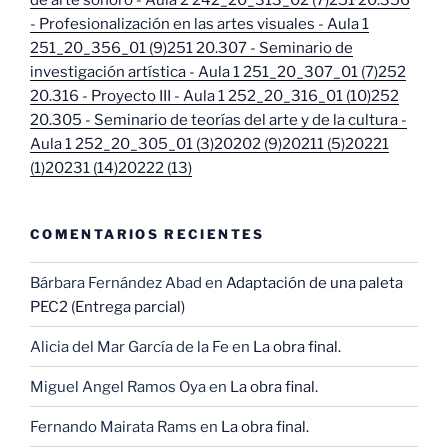
- Profesionalización en las artes visuales - Aula 1
251_20_356_01 (9)
251 20.307 - Seminario de
investigación artística - Aula 1 251_20_307_01 (7)
252
20.316 - Proyecto III - Aula 1 252_20_316_01 (10)
252
20.305 - Seminario de teorías del arte y de la cultura -
Aula 1 252_20_305_01 (3)
20202 (9)
20211 (5)
20221
(1)
20231 (14)
20222 (13)
COMENTARIOS RECIENTES
Bárbara Fernández Abad
en
Adaptación de una paleta
PEC2 (Entrega parcial)
Alicia del Mar García de la Fe
en
La obra final.
Miguel Angel Ramos Oya
en
La obra final.
Fernando Mairata Rams
en
La obra final.