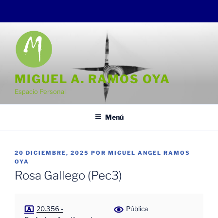
Saltar
al
contenido
MIGUEL A. RAMOS OYA
Espacio Personal
Menú
PUBLICADO
20 DICIEMBRE, 2025
POR
MIGUEL ANGEL RAMOS
EL
OYA
Rosa Gallego (Pec3)
20.356 -
Pública