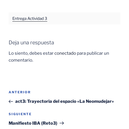
Entrega Actividad 3
Deja una respuesta
Lo siento, debes estar
conectado
para publicar un
comentario.
Navegación
Entrada
ANTERIOR
de
anterior:
act3: Trayectoria del espacio «La Neomudejar»
entradas
Siguiente
SIGUIENTE
entrada
Manifiesto IBA (Reto3)