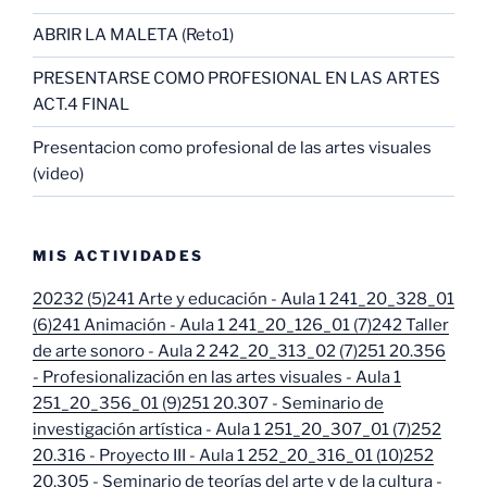
ABRIR LA MALETA (Reto1)
PRESENTARSE COMO PROFESIONAL EN LAS ARTES
ACT.4 FINAL
Presentacion como profesional de las artes visuales
(video)
MIS ACTIVIDADES
20232 (5)
241 Arte y educación - Aula 1 241_20_328_01
(6)
241 Animación - Aula 1 241_20_126_01 (7)
242 Taller
de arte sonoro - Aula 2 242_20_313_02 (7)
251 20.356
- Profesionalización en las artes visuales - Aula 1
251_20_356_01 (9)
251 20.307 - Seminario de
investigación artística - Aula 1 251_20_307_01 (7)
252
20.316 - Proyecto III - Aula 1 252_20_316_01 (10)
252
20.305 - Seminario de teorías del arte y de la cultura -