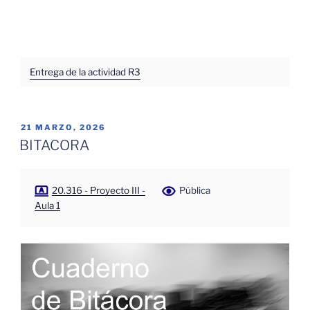
Entrega de la actividad R3
PUBLICADO
21 MARZO, 2026
EL
BITACORA
20.316 - Proyecto III -
Pública
Aula 1