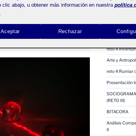
 clic abajo, u obtener más información en nuestra
política 
ACTIFOLIO 
.
 Sonoro
Proyectos III : 
Aceptar
Rechazar
Configu
Proyecto III : 
 2
Pública
reto 4 Inventar
Arte y Antrop
reto 4 Rumiar 
Presentación I
SOCIOGRAMA 
(RETO III)
BITACORA
Análisis Compar
II