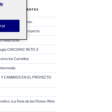
de
ENTRADAS RECIENTES
Observar y reflejarse.
rar
Memoria Final de Proyecto.
io Relacional
ología CINCONIC RETO 3
como los Camellos
ntermedia
Y CAMBIOS EN EL PROYECTO
ativo «La Feria de las Flores» Reto