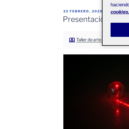
haciendo
PUBLICADO
22 FEBRERO, 2025
cookies
EL
Presentación Arte
Taller de arte sonoro - Aula