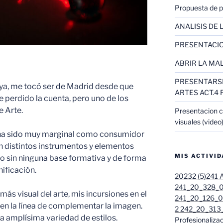
Propuesta de pr
ANALISIS DE L
PRESENTACIO
ABRIR LA MAL
PRESENTARSE
a, me tocó ser de Madrid desde que
ARTES ACT.4 
he perdido la cuenta, pero uno de los
e Arte.
Presentacion c
visuales (video
o ha sido muy marginal como consumidor
n distintos instrumentos y elementos
MIS ACTIVI
o sin ninguna base formativa y de forma
nificación.
20232 (5)
241 A
241_20_328_01
ás visual del arte, mis incursiones en el
241_20_126_01
en la línea de complementar la imagen.
2 242_20_313_
na amplísima variedad de estilos.
Profesionalizac