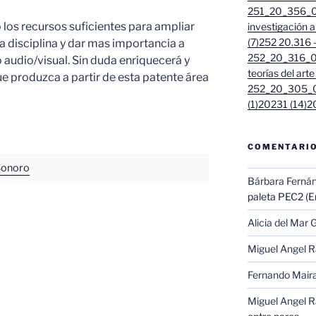
251_20_356_01
 los recursos suficientes para ampliar
investigación 
(7)
252 20.316 - 
 disciplina y dar mas importancia a
252_20_316_01
audio/visual. Sin duda enriquecerá y
teorías del arte
e produzca a partir de esta patente área
252_20_305_0
(1)
20231 (14)
2
COMENTARIO
 Sonoro
Bárbara Ferná
paleta PEC2 (En
Alicia del Mar G
Miguel Angel 
Fernando Mair
Miguel Angel 