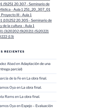
 (9)
251 20.307 - Seminario de
artística - Aula 1 251_20_307_01
Proyecto III - Aula 1
 (10)
252 20.305 - Seminario de
 y de la cultura - Aula 1
1 (3)
20202 (9)
20211 (5)
20221
0222 (13)
S RECIENTES
ndez Abad
en
Adaptación de una
trega parcial)
arcía de la Fe
en
La obra final.
Ramos Oya
en
La obra final.
ata Rams
en
La obra final.
Ramos Oya
en
Espejo – Evaluación